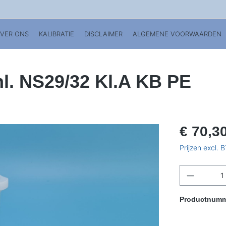
VER ONS
KALIBRATIE
DISCLAIMER
ALGEMENE VOORWAARDEN
l. NS29/32 Kl.A KB PE
€ 70,3
Prijzen excl.
Productnum