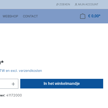
ZOEKEN
MIJN ACCOUNT
€ 0,00*
WEBSHOP
CONTACT
0*
 BTW en excl. verzendkosten
In het winkelmandje
41172000
mer: