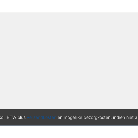
excl. BTW plus
verzendkosten
en mogelijke bezorgkosten, indien niet 