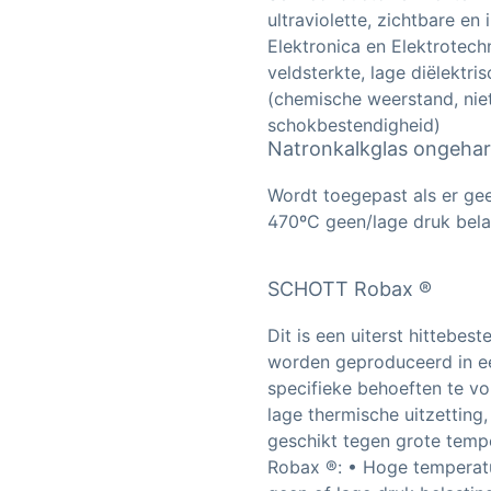
ultraviolette, zichtbare e
Elektronica en Elektrotech
veldsterkte, lage diëlektr
(chemische weerstand, nie
schokbestendigheid)
Natronkalkglas ongeha
Wordt toegepast als er ge
470ºC geen/lage druk bela
SCHOTT Robax ®
Dit is een uiterst hittebest
worden geproduceerd in e
specifieke behoeften te v
lage thermische uitzetting
geschikt tegen grote temp
Robax ®: • Hoge temperat