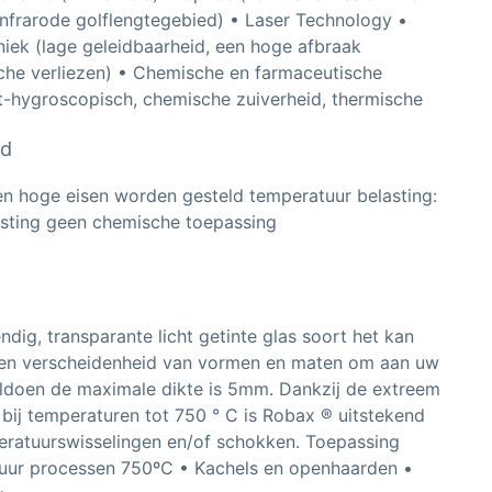
n infrarode golflengtegebied) • Laser Technology •
niek (lage geleidbaarheid, een hoge afbraak
ische verliezen) • Chemische en farmaceutische
t-hygroscopisch, chemische zuiverheid, thermische
rd
en hoge eisen worden gesteld temperatuur belasting:
sting geen chemische toepassing
endig, transparante licht getinte glas soort het kan
en verscheidenheid van vormen en maten om aan uw
oldoen de maximale dikte is 5mm. Dankzij de extreem
, bij temperaturen tot 750 ° C is Robax ® uitstekend
eratuurswisselingen en/of schokken. Toepassing
uur processen 750ºC • Kachels en openhaarden •