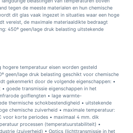
ij langdurige belastingen van temperaturen boven
stand tegen de meeste materialen en hun chemische
rdt dit glas vaak ingezet in situaties waar een hoge
dt vereist, de maximale materiaaldikte bedraagt
ng: 450º geen/lage druk belasting uitstekende
g hogere temperatuur eisen worden gesteld
0º geen/lage druk belasting geschikt voor chemische
rdt gekenmerkt door de volgende eigenschappen: •
t • goede transmissie eigenschappen in het
 infrarode golflengten • lage warmte-
oede thermische schokbestendigheid • uitstekende
 hoge chemische zuiverheid • maximale temperatuur:
C voor korte periodes • maximaal 4 mm. dik
eratuur processen (temperatuurstabiliteit) •
ustrie (zuiverheid) • Optics (lichttransmissie in het