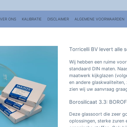
VER ONS
KALIBRATIE
DISCLAIMER
ALGEMENE VOORWAARDEN
Torricelli BV levert alle
Wij hebben een ruime voo
standaard DIN maten. Naast
maatwerk kijkglazen (volge
en andere glaskwaliteiten,
zien wij uw aanvraag graa
Borosilicaat 3.3: BORO
Deze glassoort die zeer go
oplossingen, sterke zuren 