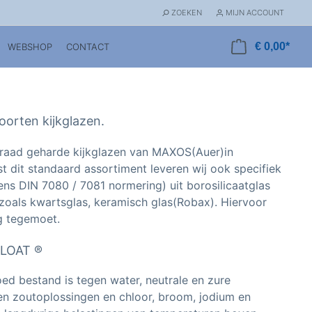
ZOEKEN
MIJN ACCOUNT
€ 0,00*
WEBSHOP
CONTACT
 soorten kijkglazen.
rraad geharde kijkglazen van MAXOS(Auer)in
 dit standaard assortiment leveren wij ook specifiek
ns DIN 7080 / 7081 normering) uit borosilicaatglas
 zoals kwartsglas, keramisch glas(Robax). Hiervoor
g tegemoet.
FLOAT ®
ed bestand is tegen water, neutrale en zure
en zoutoplossingen en chloor, broom, jodium en