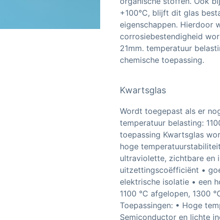
organische stoffen. Ook b
+100°C, blijft dit glas be
eigenschappen. Hierdoor wo
corrosiebestendigheid wor
21mm. temperatuur belasti
chemische toepassing.
Kwartsglas
Wordt toegepast als er no
temperatuur belasting: 110
toepassing Kwartsglas wo
hoge temperatuurstabilitei
ultraviolette, zichtbare en
uitzettingscoëfficiënt • g
elektrische isolatie • een
1100 °C afgelopen, 1300 °
Toepassingen: • Hoge temp
Semiconductor en lichte ind