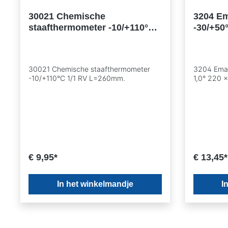
30021 Chemische
3204 Em
staafthermometer -10/+110°C
-30/+50
1/1 RV L=260mm.
30021 Chemische staafthermometer
3204 Emai
-10/+110°C 1/1 RV L=260mm.
1,0° 220 
€ 9,95*
€ 13,45*
In het winkelmandje
I