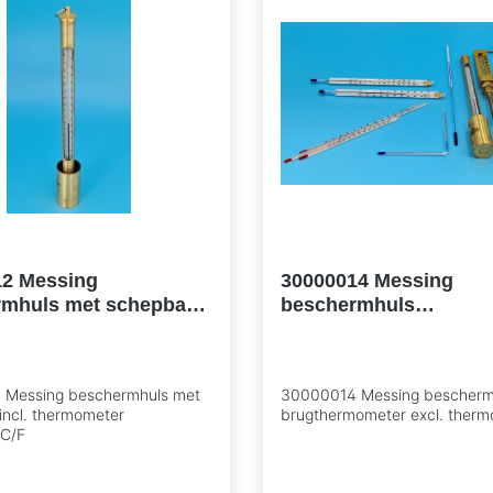
12 Messing
30000014 Messing
rmhuls met schepbak
beschermhuls
hermometer
brugthermometer excl
0°C/F
thermometer
Messing beschermhuls met
30000014 Messing bescherm
incl. thermometer
brugthermometer excl. ther
C/F