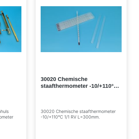
30020 Chemische
staafthermometer -10/+110°C
.
1/1 RV L=300mm.
huls
30020 Chemische staafthermometer
mometer
-10/+110°C 1/1 RV L=300mm.