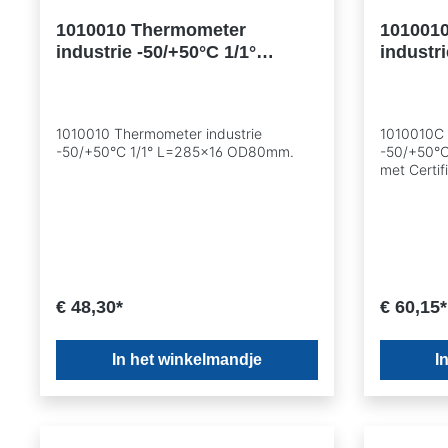
1010010 Thermometer
101001
industrie -50/+50°C 1/1°
industri
L=285x16 OD80mm.
L=285x
Certific
1010010 Thermometer industrie
1010010C 
-50/+50°C 1/1° L=285x16 OD80mm.
-50/+50°
met Certif
€ 48,30*
€ 60,15*
In het winkelmandje
I