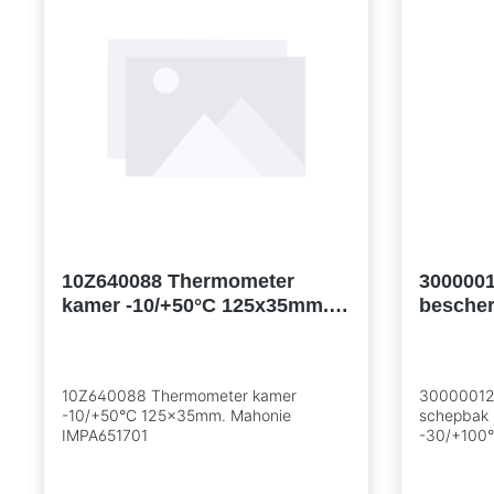
10Z640088 Thermometer
300000
kamer -10/+50°C 125x35mm.
besche
Mahonie IMPA651701
incl. t
-30/+10
10Z640088 Thermometer kamer
30000012 
-10/+50°C 125x35mm. Mahonie
schepbak 
IMPA651701
-30/+100°