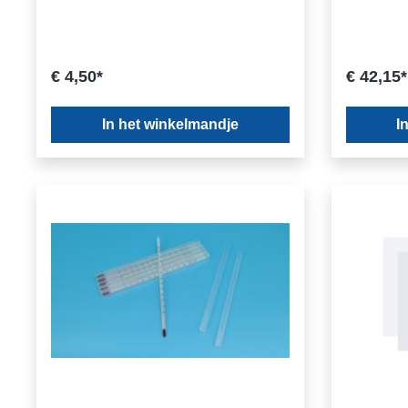
€ 4,50*
€ 42,15*
In het winkelmandje
I