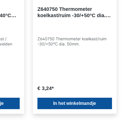
Z640750 Thermometer
+40°C
koelkast/ruim -30/+50°C dia.
x22mm.
50mm.
st /
Z640750 Thermometer koelkast/ruim
 velden
-30/+50°C dia. 50mm.
€ 3,24*
je
In het winkelmandje