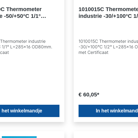
0C Thermometer
1010015C Thermomete
e -50/+50°C 1/1°
industrie -30/+100°C 1
16 OD80mm. met
L=285x16 OD80mm. m
aat
Certificaat
Thermometer industrie
1010015C Thermometer indus
C 1/1° L=285x16 OD80mm.
-30/+100°C 1/2° L=285x16
icaat
met Certificaat
€ 60,05*
n het winkelmandje
In het winkelmand