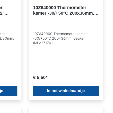
r
10Z640000 Thermometer
/2°
kamer -30/+50°C 200x36mm.
et
Beuken IMPA651701
trie
10Z640000 Thermometer kamer
 OD80mm.
-30/+50°C 200x36mm. Beuken
IMPA651701
€ 5,50*
je
In het winkelmandje