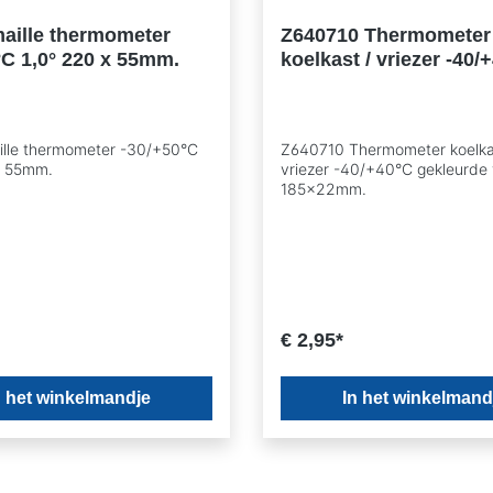
aille thermometer
Z640710 Thermometer
°C 1,0° 220 x 55mm.
koelkast / vriezer -40/
gekleurde velden 185
lle thermometer -30/+50°C
Z640710 Thermometer koelka
x 55mm.
vriezer -40/+40°C gekleurde
185x22mm.
€ 2,95*
n het winkelmandje
In het winkelmand