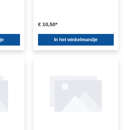
€ 10,50*
je
In het winkelmandje