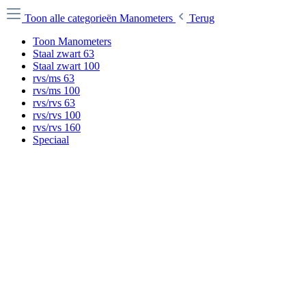
Toon alle categorieën
Manometers
Terug
Toon Manometers
Staal zwart 63
Staal zwart 100
rvs/ms 63
rvs/ms 100
rvs/rvs 63
rvs/rvs 100
rvs/rvs 160
Speciaal